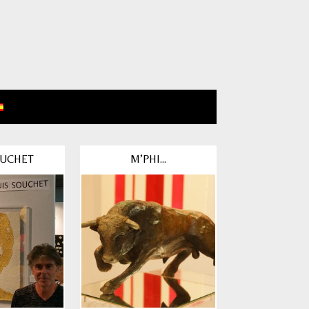
OUCHET
M’PHI...