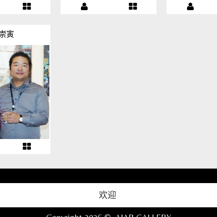
崇寅
欢迎
Copyright 2026 ©,
AIAP GALLERY