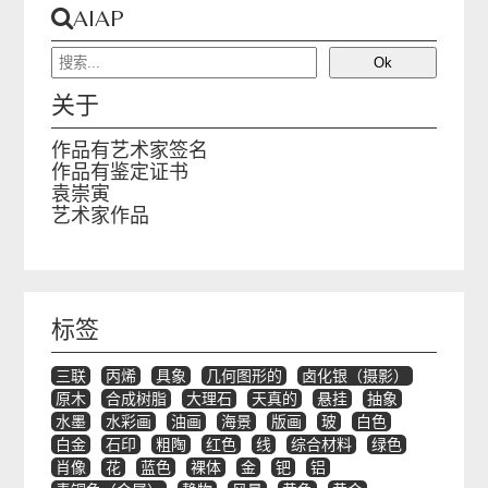
AIAP
关于
作品有艺术家签名
作品有鉴定证书
袁崇寅
艺术家作品
标签
三联
丙烯
具象
几何图形的
卤化银（摄影）
原木
合成树脂
大理石
天真的
悬挂
抽象
水墨
水彩画
油画
海景
版画
玻
白色
白金
石印
粗陶
红色
线
综合材料
绿色
肖像
花
蓝色
裸体
金
钯
铝