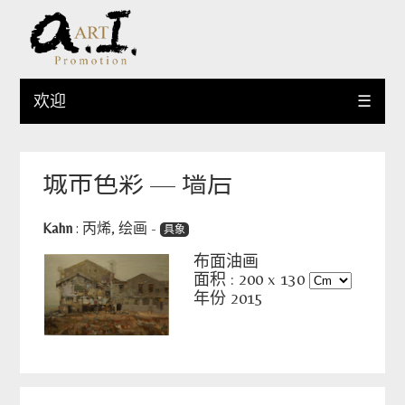
欢迎
☰
城市色彩 — 墙后
Kahn
:
丙烯
,
绘画
-
具象
布面油画
面积 :
200
x
130
年份 2015