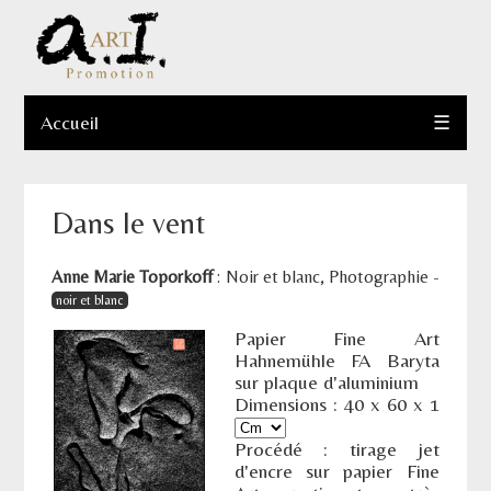
Accueil
☰
Dans le vent
Anne Marie Toporkoff
:
Noir et blanc
,
Photographie
-
noir et blanc
Papier Fine Art
Hahnemühle FA Baryta
sur plaque d'aluminium
Dimensions :
40
x
60
x
1
Procédé : tirage jet
d'encre sur papier Fine