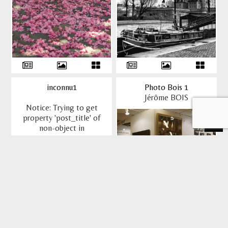
inconnu1
Photo Bois 1
Jérôme BOIS
Notice
: Trying to get
property 'post_title' of
non-object in
/home/aiapgallxd/www/wp-
content/themes/wlw/app/template/taxs/tax-
oeuvre.php
on line
75