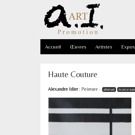
Accueil
Œuvres
Artistes
Expos
Haute Couture
Alexandre Idier
:
Peinture
-
abstrait
écorce nat