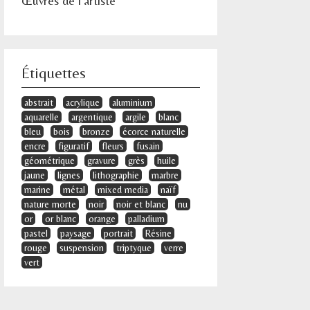
Œuvres de l'artiste
Étiquettes
abstrait
acrylique
aluminium
aquarelle
argentique
argile
blanc
bleu
bois
bronze
écorce naturelle
encre
figuratif
fleurs
fusain
géométrique
gravure
grès
huile
jaune
lignes
lithographie
marbre
marine
métal
mixed media
naïf
nature morte
noir
noir et blanc
nu
or
or blanc
orange
palladium
pastel
paysage
portrait
Résine
rouge
suspension
triptyque
verre
vert