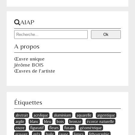
AIAP
A propos
Œuvre unique
Jérôme BOIS
Œuvres de l'artiste
Étiquettes
abstrait
acrylique
aluminium
aquarelle
argentique
argile
blanc
bleu
bois
bronze
écorce naturelle
encre
figuratif
fleurs
fusain
géométrique
gravure
grès
huile
jaune
lignes
lithographie