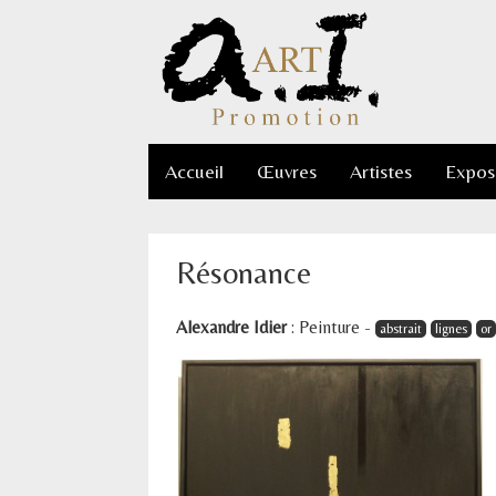
Accueil
Œuvres
Artistes
Expos
Résonance
Alexandre Idier
:
Peinture
-
abstrait
lignes
or