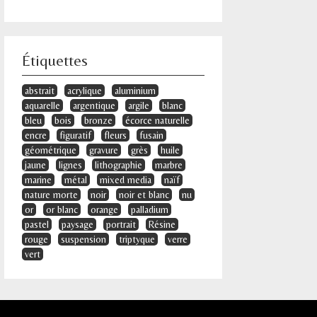
Étiquettes
abstrait
acrylique
aluminium
aquarelle
argentique
argile
blanc
bleu
bois
bronze
écorce naturelle
encre
figuratif
fleurs
fusain
géométrique
gravure
grès
huile
jaune
lignes
lithographie
marbre
marine
métal
mixed media
naïf
nature morte
noir
noir et blanc
nu
or
or blanc
orange
palladium
pastel
paysage
portrait
Résine
rouge
suspension
triptyque
verre
vert